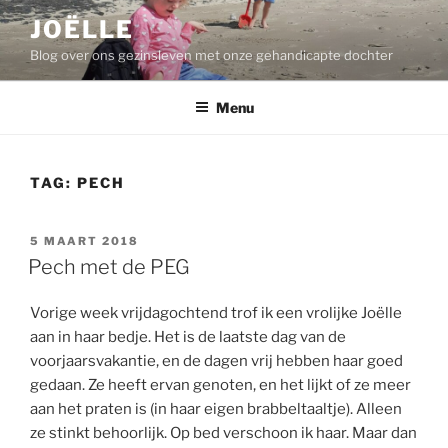
Ga
JOËLLE
naar
Blog over ons gezinsleven met onze gehandicapte dochter
de
inhoud
Menu
TAG:
PECH
GEPLAATST
5 MAART 2018
OP
Pech met de PEG
Vorige week vrijdagochtend trof ik een vrolijke Joëlle
aan in haar bedje. Het is de laatste dag van de
voorjaarsvakantie, en de dagen vrij hebben haar goed
gedaan. Ze heeft ervan genoten, en het lijkt of ze meer
aan het praten is (in haar eigen brabbeltaaltje). Alleen
ze stinkt behoorlijk. Op bed verschoon ik haar. Maar dan