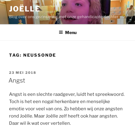
Ga
JOËLLE
naar
Blog over ons gezinsleven met onze gehandicapte dochter
de
inhoud
Menu
TAG:
NEUSSONDE
GEPLAATST
23 MEI 2018
OP
Angst
Angst is een slechte raadgever, luidt het spreekwoord.
Toch is het een nogal herkenbare en menselijke
emotie voor veel van ons. Zo hebben wij onze angsten
rond Joëlle. Maar Joëlle zelf heeft ook haar angsten.
Daar wil ik wat over vertellen.