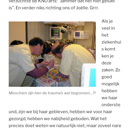
verzuchtte de KNO arts: “Jammer dat het niet gelukt
is”. En verder niks richting ons of Joëlle. Grrr.
Als je
veel in
het
ziekenhui
s komt
ken je
deze
zaken. Zo
goed
mogelijk
hebben
Misschien zijn hier de trauma’s wel begonnen…?!
we haar
onderste
und, zijn we bij haar gebleven, hebben we voor haar
gezorgd, hebben we nabijheid geboden. Wat het
precies doet weten we natuurlijk niet, maar zoveel nare