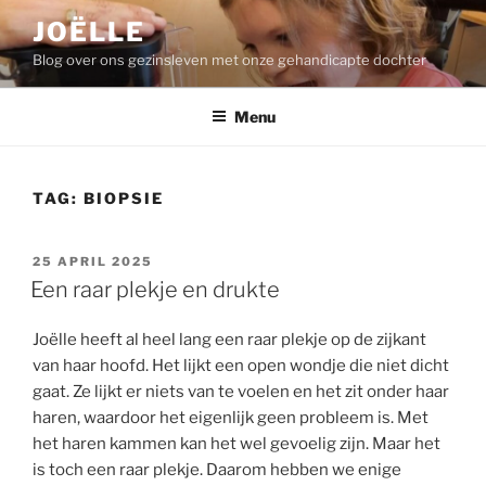
Ga
JOËLLE
naar
Blog over ons gezinsleven met onze gehandicapte dochter
de
inhoud
Menu
TAG:
BIOPSIE
GEPLAATST
25 APRIL 2025
OP
Een raar plekje en drukte
Joëlle heeft al heel lang een raar plekje op de zijkant
van haar hoofd. Het lijkt een open wondje die niet dicht
gaat. Ze lijkt er niets van te voelen en het zit onder haar
haren, waardoor het eigenlijk geen probleem is. Met
het haren kammen kan het wel gevoelig zijn. Maar het
is toch een raar plekje. Daarom hebben we enige