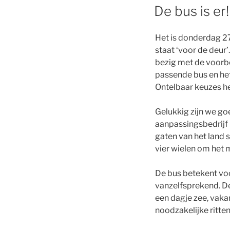
OP
De bus is er!
Het is donderdag 27
staat ‘voor de deur
bezig met de voorbe
passende bus en het 
Ontelbaar keuzes h
Gelukkig zijn we go
aanpassingsbedrijf B
gaten van het land s
vier wielen om het 
De bus betekent voo
vanzelfsprekend. De
een dagje zee, vaka
noodzakelijke ritte