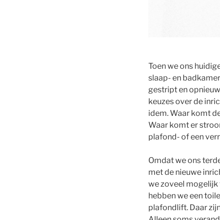
Toen we ons huidige
slaap- en badkamer
gestript en opnie
keuzes over de inric
idem. Waar komt de
Waar komt er stro
plafond- of een verri
Omdat we ons terdeg
met de nieuwe inri
we zoveel mogelijk
hebben we een toile
plafondlift. Daar zi
Alleen soms verand