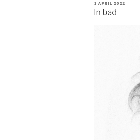
GEPLAATST
1 APRIL 2022
OP
In bad