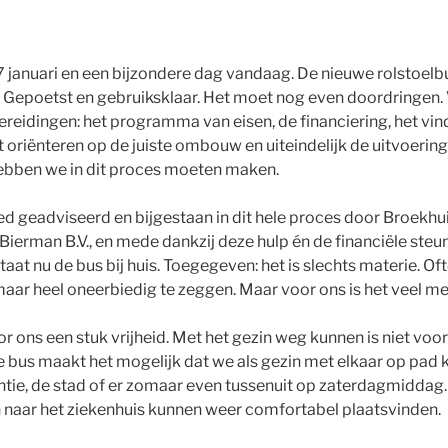
 januari en een bijzondere dag vandaag. De nieuwe rolstoelbu
’. Gepoetst en gebruiksklaar. Het moet nog even doordringen. W
reidingen: het programma van eisen, de financiering, het vi
oriënteren op de juiste ombouw en uiteindelijk de uitvoering 
ebben we in dit proces moeten maken.
ed geadviseerd en bijgestaan in dit hele proces door Broekhu
ierman B.V., en mede dankzij deze hulp én de financiële steun
taat nu de bus bij huis. Toegegeven: het is slechts materie. Of
maar heel oneerbiedig te zeggen. Maar voor ons is het veel me
r ons een stuk vrijheid. Met het gezin weg kunnen is niet voo
 bus maakt het mogelijk dat we als gezin met elkaar op pad
ntie, de stad of er zomaar even tussenuit op zaterdagmiddag
n naar het ziekenhuis kunnen weer comfortabel plaatsvinden.