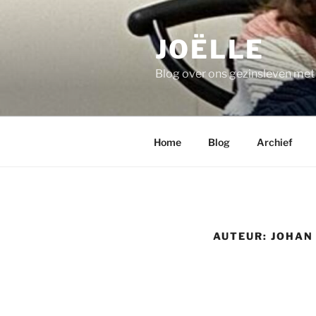
Ga
naar
JOËLLE
de
inhoud
Blog over ons gezinsleven me
Home
Blog
Archief
AUTEUR:
JOHAN