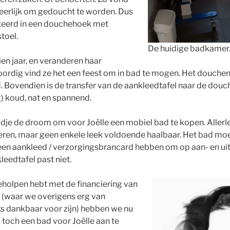
 heerlijk om gedoucht te worden. Dus
teerd in een douchehoek met
toel.
De huidige badkamer
tien jaar, en veranderen haar
rdig vind ze het een feest om in bad te mogen. Het douchen
 Bovendien is de transfer van de aankleedtafel naar de douch
) koud, nat en spannend.
jdje de droom om voor Joëlle een mobiel bad te kopen. Allerl
eren, maar geen enkele leek voldoende haalbaar. Het bad moe
n een aankleed / verzorgingsbrancard hebben om op aan- en uit
leedtafel past niet.
geholpen hebt met de financiering van
 (waar we overigens erg van
ks dankbaar voor zijn) hebben we nu
toch een bad voor Joëlle aan te