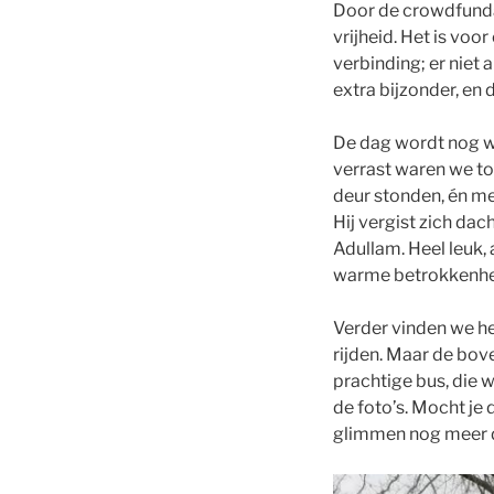
Door de crowdfunda
vrijheid. Het is vo
verbinding; er niet 
extra bijzonder, en
De dag wordt nog wa
verrast waren we t
deur stonden, én met
Hij vergist zich dac
Adullam. Heel leuk,
warme betrokkenhei
Verder vinden we he
rijden. Maar de bov
prachtige bus, die 
de foto’s. Mocht je
glimmen nog meer dan