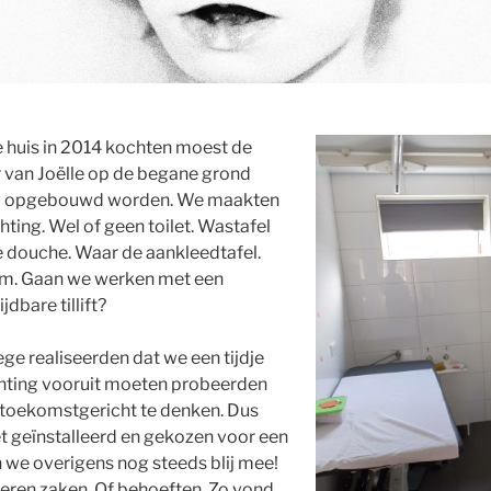
 huis in 2014 kochten moest de
 van Joëlle op de begane grond
uw opgebouwd worden. We maakten
hting. Wel of geen toilet. Wastafel
 douche. Waar de aankleedtafel.
om. Gaan we werken met een
jdbare tillift?
e realiseerden dat we een tijdje
chting vooruit moeten probeerden
 toekomstgericht te denken. Dus
t geïnstalleerd en gekozen voor een
jn we overigens nog steeds blij mee!
eren zaken. Of behoeften. Zo vond