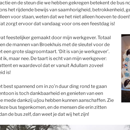
ctie en de steun die we hebben gekregen betekent de bus n
or ons het rijdende bewijs van saamhorigheid, betrokkenheid,
alleen voor staan, weten dat we het niet alleen hoeven te doe
 dat zorgt ervoor dat vandaag voor ons een feestdag is!
t feestelijker gemaakt door mijn werkgever. Totaal
oen de mannen van Broekhuis met de sleutel voor de
 een grote slagroomtaart. ‘Dit is van je werkgever’.
ht ik, maar nee. De taart is echt van mijn werkgever:
 attent en waardevol dat er vanuit Adullam zoveel
d is!
t best spannend om in zo’n duur ding rond te gaan
entoon is toch dankbaarheid en genieten van een
we mede dankzij u/jou hebben kunnen aanschaffen. Zie
 deze bus tegenkomen, en de mensen die erin zitten
 de bus zelf, dan weet je dat wij het zijn!