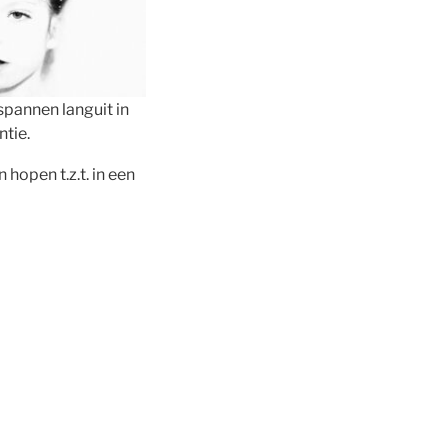
spannen languit in
ntie.
hopen t.z.t. in een